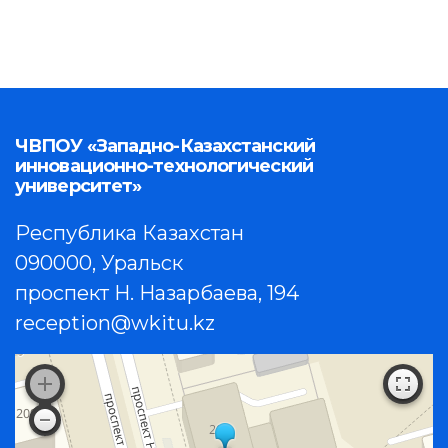
ЧВПОУ «Западно-Казахстанский
инновационно-технологический
университет»
Республика Казахстан
090000, Уральск
проспект Н. Назарбаева, 194
reception@wkitu.kz