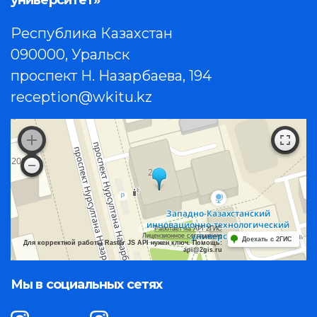
Республика Казахстан
090000, Уральск
проспект Н. Назарбаева, 194
reception@wkitu.kz
Работает на API 2ГИС
Лицензионное соглашение
Доехать с 2ГИС
Для корректной работы Raster JS API нужен ключ. Помощь:
api@2gis.ru
Мы в социальных сетях