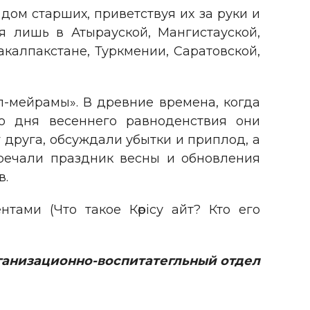
дом старших, приветствуя их за руки и
я лишь в Атырауской, Мангистауской,
акалпакстане, Туркмении, Саратовской,
л-мейрамы». В древние времена, когда
о дня весеннего равноденствия они
г друга, обсуждали убытки и приплод, а
тречали праздник весны и обновления
в.
ами (Что такое Көрісу айт? Кто его
ганизационно-воспитатегльный отдел