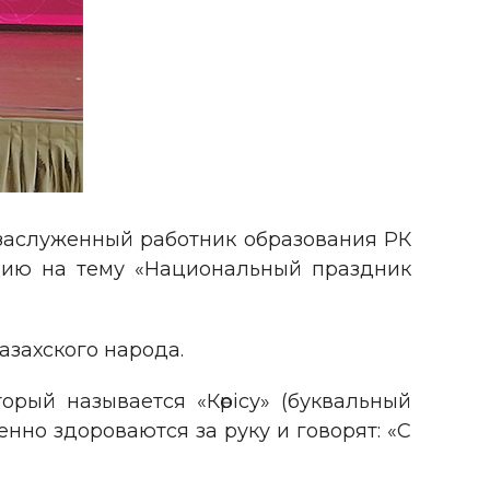
 заслуженный работник образования РК
цию на тему «Национальный праздник
азахского народа.
рый называется «Көрісу» (буквальный
нно здороваются за руку и говорят: «С