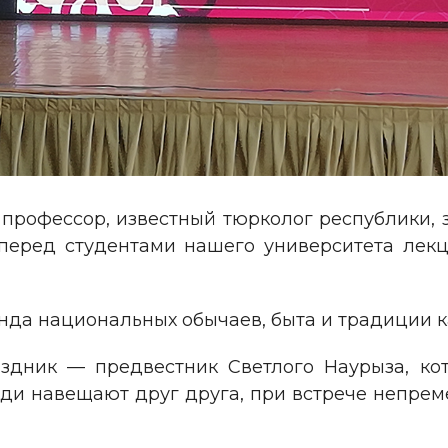
, профессор, известный тюрколог республики,
перед студентами нашего университета лек
да национальных обычаев, быта и традиции к
здник — предвестник Светлого Наурыза, кото
люди навещают друг друга, при встрече непреме