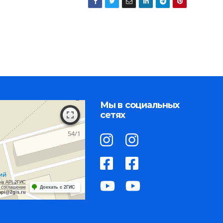
Мы в социальных
сетях
на API 2ГИС
 соглашение
Доехать с 2ГИС
api@2gis.ru