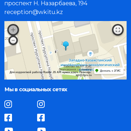
проспект Н. Назарбаева, 194
reception@wkitu.kz
Работает на API 2ГИС
Лицензионное соглашение
Доехать с 2ГИС
Для корректной работы Raster JS API нужен ключ. Помощь:
api@2gis.ru
Мы в социальных сетях