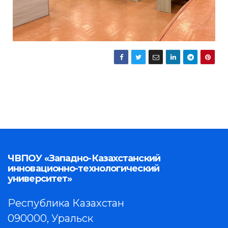
ЧВПОУ «Западно-Казахстанский
инновационно-технологический
университет»
Республика Казахстан
090000, Уральск