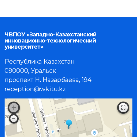
ЧВПОУ «Западно-Казахстанский
инновационно-технологический
университет»
Республика Казахстан
090000, Уральск
проспект Н. Назарбаева, 194
reception@wkitu.kz