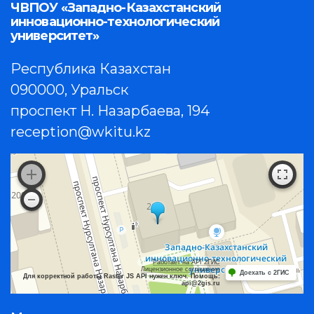
ЧВПОУ «Западно-Казахстанский
инновационно-технологический
университет»
Республика Казахстан
090000, Уральск
проспект Н. Назарбаева, 194
reception@wkitu.kz
Работает на API 2ГИС
Лицензионное соглашение
Доехать с 2ГИС
Для корректной работы Raster JS API нужен ключ. Помощь:
api@2gis.ru