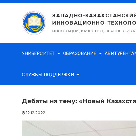
Перейти
к
ЗАПАДНО-КАЗАХСТАНСКИ
содержимому
ИННОВАЦИОННО-ТЕХНОЛО
ИННОВАЦИИ, КАЧЕСТВО, ПЕРСПЕКТИВА
УНИВЕРСИТЕТ
ОБРАЗОВАНИЕ
АБИТУРЕНТ
СЛУЖБЫ ПОДДЕРЖКИ
Дебаты на тему: «Новый Казахст
12.12.2022