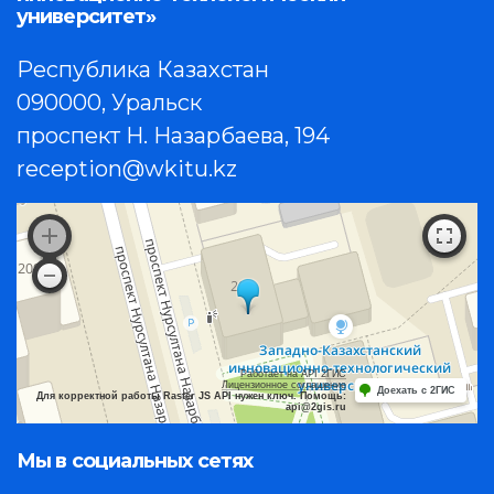
университет»
Республика Казахстан
090000, Уральск
проспект Н. Назарбаева, 194
reception@wkitu.kz
Работает на API 2ГИС
Лицензионное соглашение
Доехать с 2ГИС
Для корректной работы Raster JS API нужен ключ. Помощь:
api@2gis.ru
Мы в социальных сетях