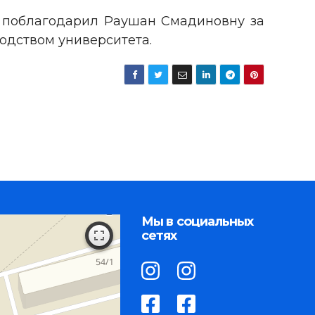
т поблагодарил Раушан Смадиновну за
одством университета.
Мы в социальных
сетях