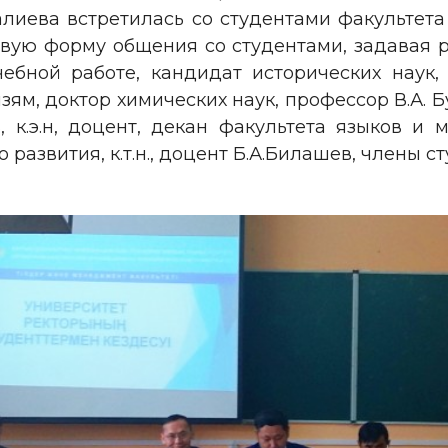
уалиева встретилась со студентами факультет
вую форму общения со студентами, задавая 
ебной работе, кандидат исторических наук, 
м, доктор химических наук, профессор В.А. Бу
, к.э.н, доцент, декан факультета языков 
 развития, к.т.н., доцент Б.А.Билашев, члены 