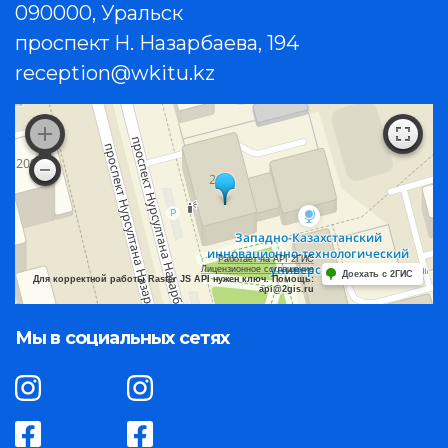
090000, Уральск
проспект Н. Назарбаева, 194
reception@wkitu.kz
Работает на API 2ГИС
Лицензионное соглашение
Доехать с 2ГИС
Для корректной работы Raster JS API нужен ключ. Помощь:
api@2gis.ru
Мы в социальных сетях