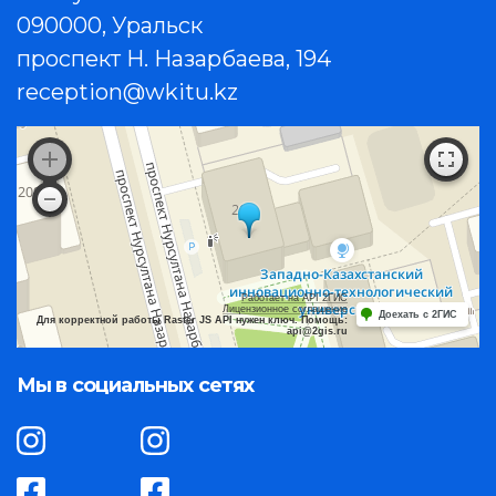
090000, Уральск
проспект Н. Назарбаева, 194
reception@wkitu.kz
Работает на API 2ГИС
Лицензионное соглашение
Доехать с 2ГИС
Для корректной работы Raster JS API нужен ключ. Помощь:
api@2gis.ru
Мы в социальных сетях