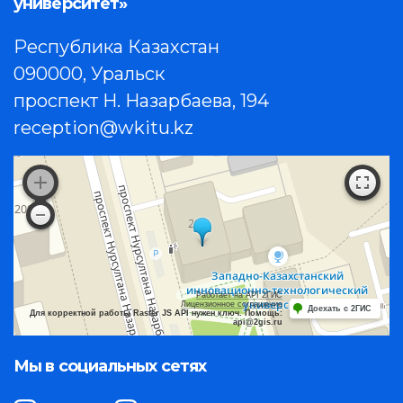
университет»
Республика Казахстан
090000, Уральск
проспект Н. Назарбаева, 194
reception@wkitu.kz
Работает на API 2ГИС
Лицензионное соглашение
Доехать с 2ГИС
Для корректной работы Raster JS API нужен ключ. Помощь:
api@2gis.ru
Мы в социальных сетях