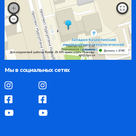
Работает на API 2ГИС
Лицензионное соглашение
Доехать с 2ГИС
Для корректной работы Raster JS API нужен ключ. Помощь:
api@2gis.ru
Мы в социальных сетях