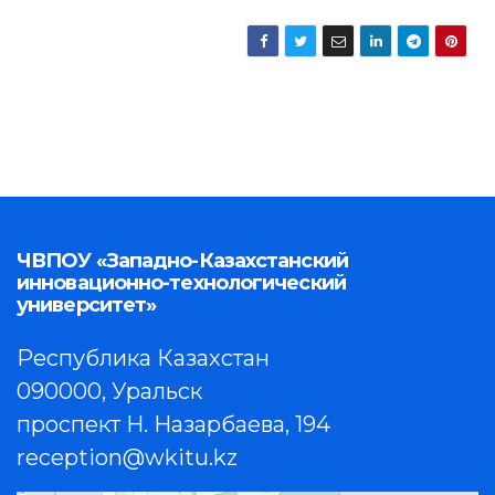
ЧВПОУ «Западно-Казахстанский
инновационно-технологический
университет»
Республика Казахстан
090000, Уральск
проспект Н. Назарбаева, 194
reception@wkitu.kz