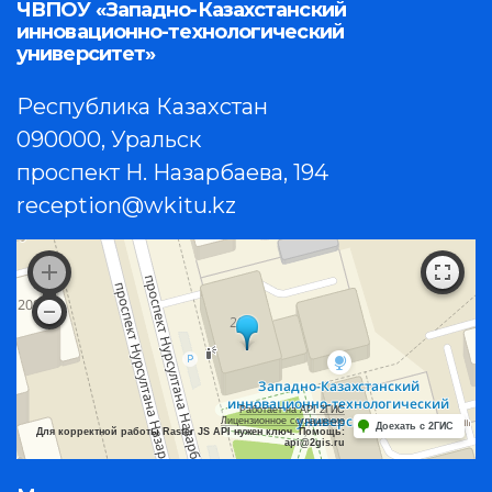
ЧВПОУ «Западно-Казахстанский
инновационно-технологический
университет»
Республика Казахстан
090000, Уральск
проспект Н. Назарбаева, 194
reception@wkitu.kz
Работает на API 2ГИС
Лицензионное соглашение
Доехать с 2ГИС
Для корректной работы Raster JS API нужен ключ. Помощь:
api@2gis.ru