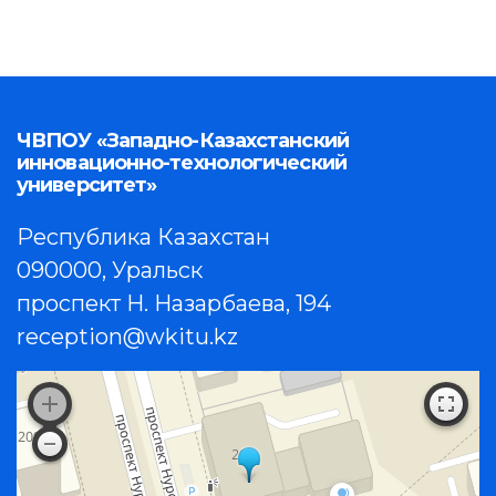
ЧВПОУ «Западно-Казахстанский
инновационно-технологический
университет»
Республика Казахстан
090000, Уральск
проспект Н. Назарбаева, 194
reception@wkitu.kz