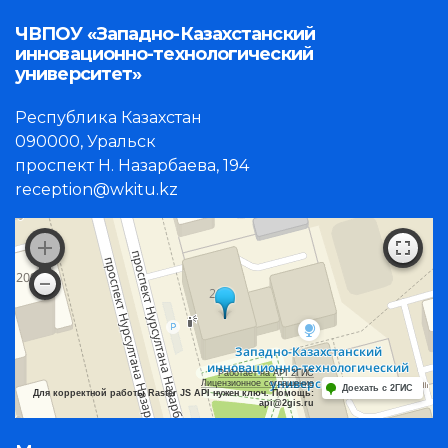
ЧВПОУ «Западно-Казахстанский
инновационно-технологический
университет»
Республика Казахстан
090000, Уральск
проспект Н. Назарбаева, 194
reception@wkitu.kz
Работает на API 2ГИС
Лицензионное соглашение
Доехать с 2ГИС
Для корректной работы Raster JS API нужен ключ. Помощь:
api@2gis.ru