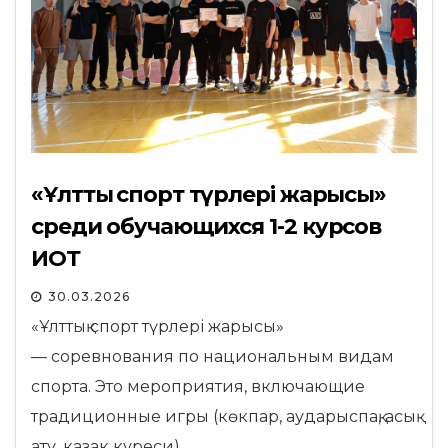
«Ұлттық спорт түрлері жарысы»
среди обучающихся 1-2 курсов
ИОТ
30.03.2026
«Ұлттық спорт түрлері жарысы»
— соревнования по национальным видам
спорта. Это мероприятия, включающие
традиционные игры (көкпар, аударыспақ, асық
ату, казак куреси),…