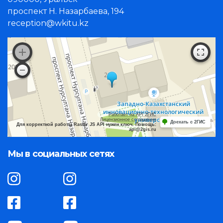
проспект Н. Назарбаева, 194
reception@wkitu.kz
Работает на API 2ГИС
Лицензионное соглашение
Доехать с 2ГИС
Для корректной работы Raster JS API нужен ключ. Помощь:
api@2gis.ru
Мы в социальных сетях