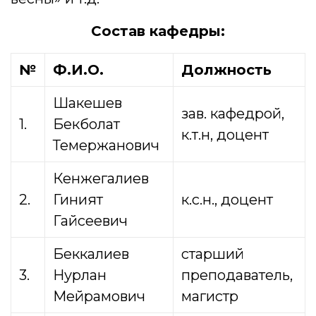
Состав кафедры:
№
Ф.И.О.
Должность
Шакешев
зав. кафедрой,
1.
Бекболат
к.т.н, доцент
Темержанович
Кенжегалиев
2.
Гиният
к.с.н., доцент
Гайсеевич
Беккалиев
старший
3.
Нурлан
преподаватель,
Мейрамович
магистр