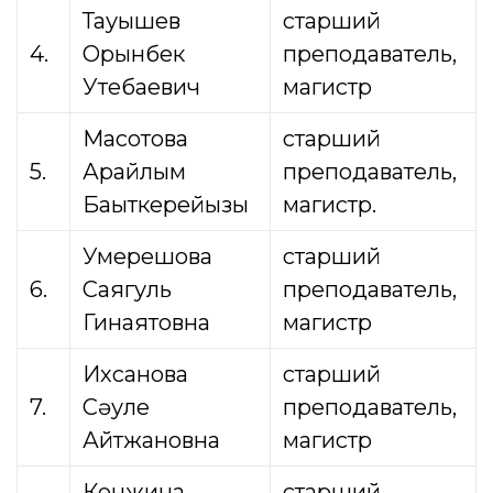
Тауышев
старший
4.
Орынбек
преподаватель,
Утебаевич
магистр
Мақсотова
старший
5.
Арайлым
преподаватель,
Бақыткерейқызы
магистр.
Умерешова
старший
6.
Саягуль
преподаватель,
Гинаятовна
магистр
Ихсанова
старший
7.
Сәуле
преподаватель,
Айтжановна
магистр
Кенжина
старший