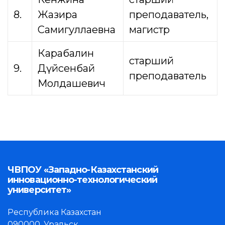
8.
Жазира
преподаватель,
Самигуллаевна
магистр
Карабалин
старший
9.
Дүйсенбай
преподаватель
Молдашевич
ЧВПОУ «Западно-Казахстанский
инновационно-технологический
университет»
Республика Казахстан
090000, Уральск