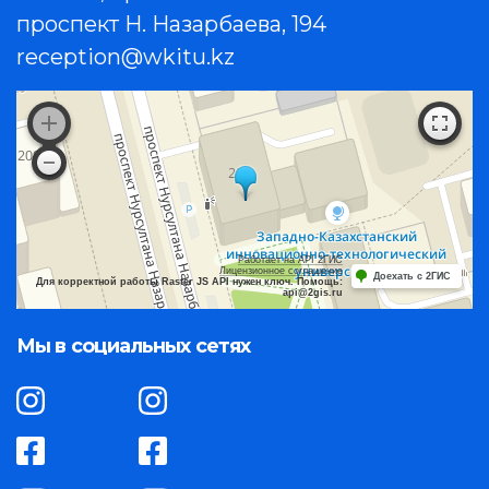
проспект Н. Назарбаева, 194
reception@wkitu.kz
Работает на API 2ГИС
Лицензионное соглашение
Доехать с 2ГИС
Для корректной работы Raster JS API нужен ключ. Помощь:
api@2gis.ru
Мы в социальных сетях