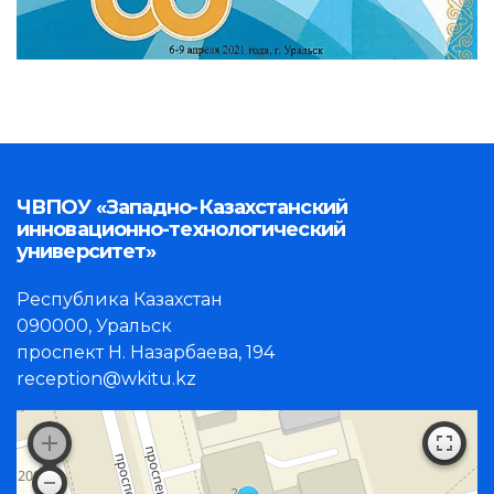
ЧВПОУ «Западно-Казахстанский
инновационно-технологический
университет»
Республика Казахстан
090000, Уральск
проспект Н. Назарбаева, 194
reception@wkitu.kz