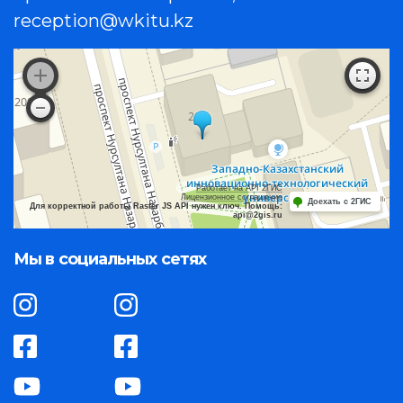
reception@wkitu.kz
Работает на API 2ГИС
Лицензионное соглашение
Доехать с 2ГИС
Для корректной работы Raster JS API нужен ключ. Помощь:
api@2gis.ru
Мы в социальных сетях