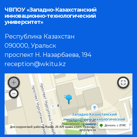
ЧВПОУ «Западно-Казахстанский
инновационно-технологический
университет»
Республика Казахстан
090000, Уральск
проспект Н. Назарбаева, 194
reception@wkitu.kz
Работает на API 2ГИС
Лицензионное соглашение
Доехать с 2ГИС
Для корректной работы Raster JS API нужен ключ. Помощь:
api@2gis.ru