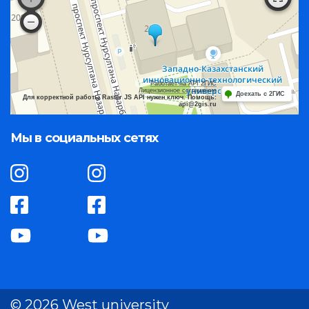
Работает на API 2ГИС
Лицензионное соглашение
Доехать с 2ГИС
Для корректной работы Raster JS API нужен ключ. Помощь:
api@2gis.ru
Мы в социальных сетях
© 2026 West university