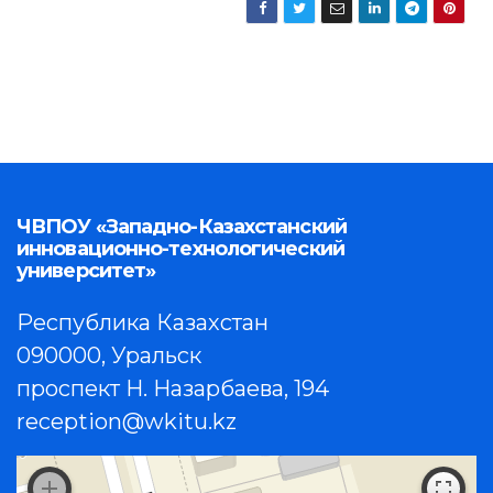
ЧВПОУ «Западно-Казахстанский
инновационно-технологический
университет»
Республика Казахстан
090000, Уральск
проспект Н. Назарбаева, 194
reception@wkitu.kz