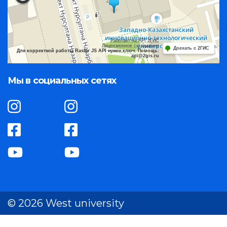
Работает на API 2ГИС
Лицензионное соглашение
Доехать с 2ГИС
Для корректной работы Raster JS API нужен ключ. Помощь:
api@2gis.ru
Мы в социальных сетях
© 2026 West university