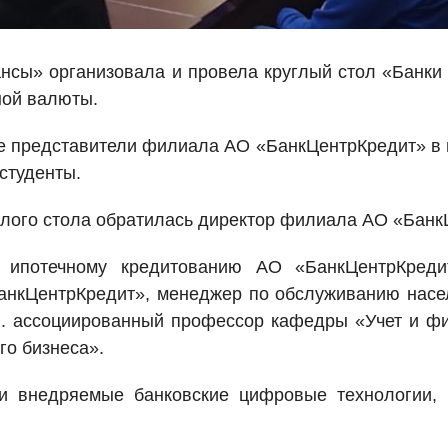
ансы» организовала и провела круглый стол «Банк
ной валюты.
ие представители филиала АО «БанкЦентрКредит» в 
студенты.
глого стола обратилась директор филиала АО «Банк
о ипотечному кредитованию АО «БанкЦентрКред
анкЦентрКредит», менеджер по обслуживанию нас
.н.. ассоциированный профессор кафедры «Учет и 
го бизнеса».
ли внедряемые банковские цифровые технологии, 