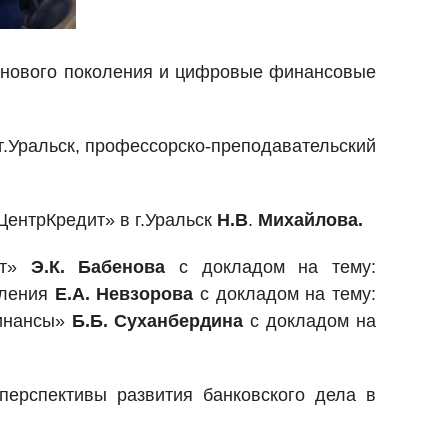
и нового поколения и цифровые финансовые
г.Уральск, профессорско-преподавательский
ЦентрКредит» в г.Уральск
Н.В
.
Михайлова.
ит»
Э
.
К.
Бабенова
с докладом на тему:
еления
Е
.
А
.
Невзорова
с докладом на тему:
финансы»
Б
.
Б
.
Суханбердина
с докладом на
перспективы развития банковского дела в