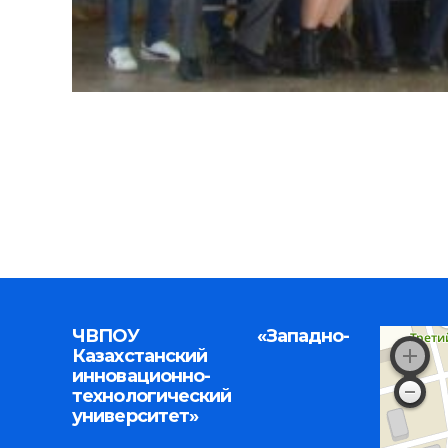
ЧВПОУ «Западно-
Казахстанский
инновационно-
технологический
университет»