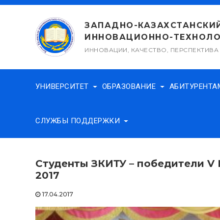
Перейти
к
ЗАПАДНО-КАЗАХСТАНСКИ
содержимому
ИННОВАЦИОННО-ТЕХНОЛО
ИННОВАЦИИ, КАЧЕСТВО, ПЕРСПЕКТИВА
УНИВЕРСИТЕТ
ОБРАЗОВАНИЕ
АБИТУРЕНТ
СЛУЖБЫ ПОДДЕРЖКИ
Студенты ЗКИТУ – победители V 
2017
17.04.2017