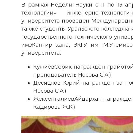
В рамках Недели Науки с 11 по 13 
технологии» инженерно–технологи
университета проведен Международный
также студенты Уральского колледжа 
государственного технического универ
им.Жангир хана, ЗКГУ им. М.Утемисо
университета:
КужиевСерик награжден грамотой
преподаватель Носова С.А.)
Десяцков Юрий награжден за поб
Носова С.А.)
ЖексенгалиевАйдархан награжден
Кадирова Ж.К.)