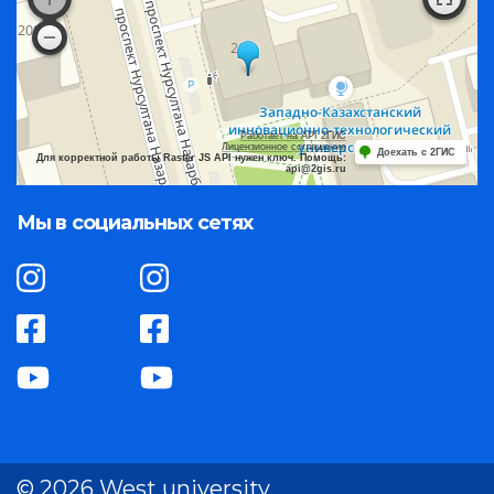
Работает на API 2ГИС
Лицензионное соглашение
Доехать с 2ГИС
Для корректной работы Raster JS API нужен ключ. Помощь:
api@2gis.ru
Мы в социальных сетях
© 2026 West university