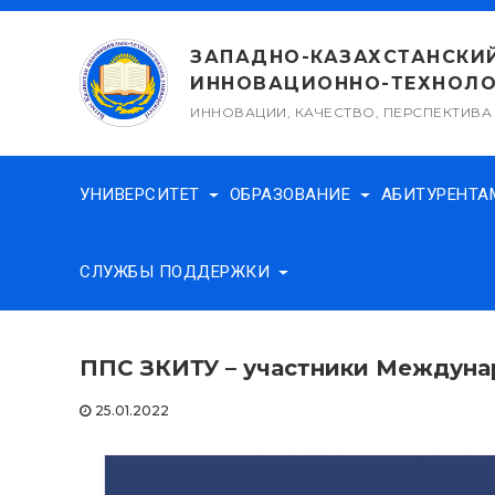
Перейти
к
ЗАПАДНО-КАЗАХСТАНСКИ
содержимому
ИННОВАЦИОННО-ТЕХНОЛО
ИННОВАЦИИ, КАЧЕСТВО, ПЕРСПЕКТИВА
УНИВЕРСИТЕТ
ОБРАЗОВАНИЕ
АБИТУРЕНТ
СЛУЖБЫ ПОДДЕРЖКИ
ППС ЗКИТУ – участники Междунар
25.01.2022