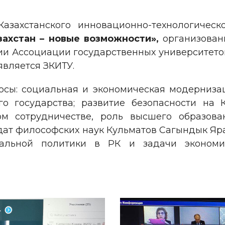
азахстанского инновационно-технологическ
захстан – новые возможности»,
организова
ии Ассоциации государственных университето
является ЗКИТУ.
осы: социальная и экономическая модернизац
о государства; развитие безопасности на 
ном сотрудничестве, роль высшего образов
дат философских наук Кульматов Сагындык Яр
нальной политики в РК и задачи экономич