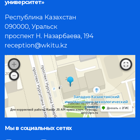
университет»
Республика Казахстан
090000, Уральск
проспект Н. Назарбаева, 194
reception@wkitu.kz
Работает на API 2ГИС
Лицензионное соглашение
Доехать с 2ГИС
Для корректной работы Raster JS API нужен ключ. Помощь:
api@2gis.ru
Мы в социальных сетях