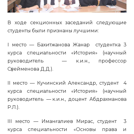
В ходе секционных заседаний следующие
студенты были признаны лучшими:
І место — Бахитжанова Жанар студентка 3
курса специальности «История» (научный
руководитель — к.и.н., профессор
Сүлейменова Д.Д.).
ІІ место — Кучинский Александр, студент 4
курса специальности «История» (научный
руководитель — к.и.н., доцент Абдрахманова
Р.Л.).
ІІІ место — Иманғалиев Мирас, студент 3
курса специальности «Основы права и