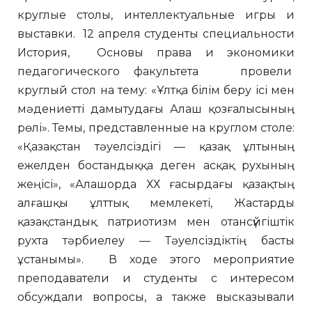
круглые столы, интеллектуальные игры и
выставки. 12 апреля студенты специальности
История, Основы права и экономики
педагогического факультета провели
круглый стол на тему: «Ұлтқа білім беру ісі мен
мәдениетті дамытудағы Алаш қозғалысының
рөлі». Темы, представленные на круглом столе:
«Қазақстан тәуелсіздігі — қазақ ұлтының
ежелден бостандыққа деген асқақ рухының
жеңісі», «Алашорда ХХ ғасырдағы қазақтың
алғашқы ұлттық мемлекеті, Жастарды
қазақстандық патриотизм мен отансүйгіштік
рухта тәрбиелеу — Тәуелсіздіктің басты
ұстанымы». В ходе этого мероприятие
преподаватели и студенты с интересом
обсуждали вопросы, а также высказывали