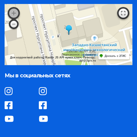
Работает на API 2ГИС
Лицензионное соглашение
Доехать с 2ГИС
Для корректной работы Raster JS API нужен ключ. Помощь:
api@2gis.ru
Мы в социальных сетях