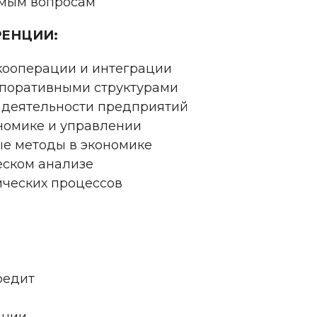
емым вопросам
ЕНЦИИ:
кооперации и интеграции
поративными структурами
 деятельности предприятий
номике и управлении
е методы в экономике
еском анализе
ческих процессов
редит
ании