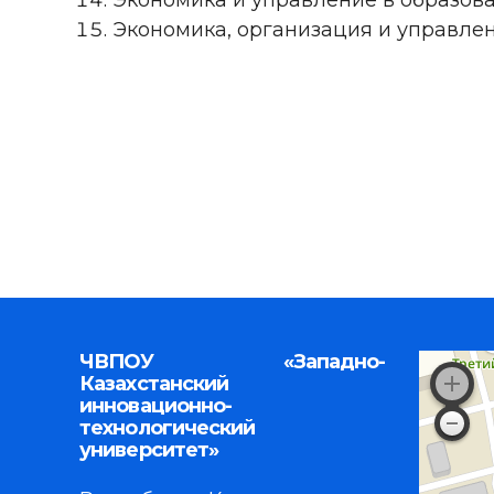
Экономика, организация и управле
ЧВПОУ «Западно-
Казахстанский
инновационно-
технологический
университет»