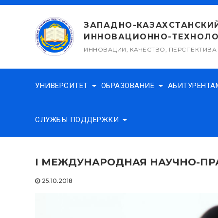
Перейти
к
ЗАПАДНО-КАЗАХСТАНСКИ
содержимому
ИННОВАЦИОННО-ТЕХНОЛО
ИННОВАЦИИ, КАЧЕСТВО, ПЕРСПЕКТИВА
УНИВЕРСИТЕТ
ОБРАЗОВАНИЕ
АБИТУРЕНТ
СЛУЖБЫ ПОДДЕРЖКИ
I МЕЖДУНАРОДНАЯ НАУЧНО-ПР
25.10.2018