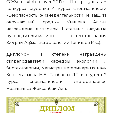
ССУЗов «Interclover-2017». По результатам
конкурса студенка 4 курса специальности
«Безопасность жизнедеятельности и защита
окружающей среды» Утешева Алина
награждена дипломом I степени (научные
руководители:магистр естесствознания
Қайырлы А.Қ., магистр экологии Тапишев М.С.).
Дипломом II степени награждены
ст.преподаватели кафедры экологии и
биотехнологии, магистры ветеринарных наук
Кенжегалиева М.Б., Тажбаева Д.Т. и студент 2
курса специальности «Ветеринарная
медицина» Жексенбай Аян.