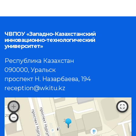
ЧВПОУ «Западно-Казахстанский
инновационно-технологический
университет»
Республика Казахстан
090000, Уральск
проспект Н. Назарбаева, 194
reception@wkitu.kz