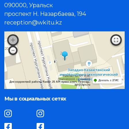
090000, Уральск
проспект Н. Назарбаева, 194
reception@wkitu.kz
Работает на API 2ГИС
Лицензионное соглашение
Доехать с 2ГИС
Для корректной работы Raster JS API нужен ключ. Помощь:
api@2gis.ru
Мы в социальных сетях