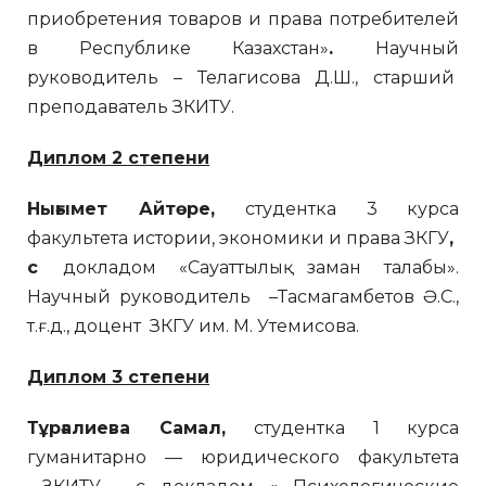
приобретения товаров и права потребителей
в Республике Казахстан»
.
Научный
руководитель – Телагисова Д.Ш., старший
преподаватель ЗКИТУ.
Диплом 2 степени
Нығымет Айтөре,
студентка 3 курса
факультета истории, экономики и права ЗКГУ
,
с
докладом «Сауаттылық заман талабы».
Научный руководитель –Тасмагамбетов Ә.С.,
т.ғ.д., доцент ЗКГУ им. М. Утемисова.
Диплом 3 степени
Тұрғалиева Самал,
студентка 1 курса
гуманитарно — юридического факультета