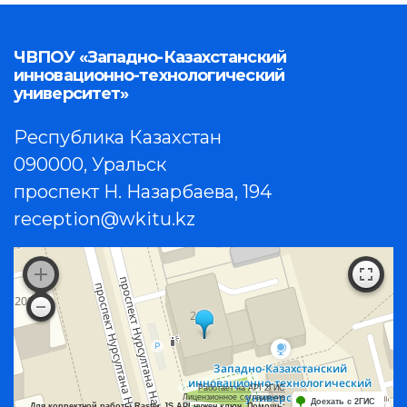
ЧВПОУ «Западно-Казахстанский
инновационно-технологический
университет»
Республика Казахстан
090000, Уральск
проспект Н. Назарбаева, 194
reception@wkitu.kz
Работает на API 2ГИС
Лицензионное соглашение
Доехать с 2ГИС
Для корректной работы Raster JS API нужен ключ. Помощь: