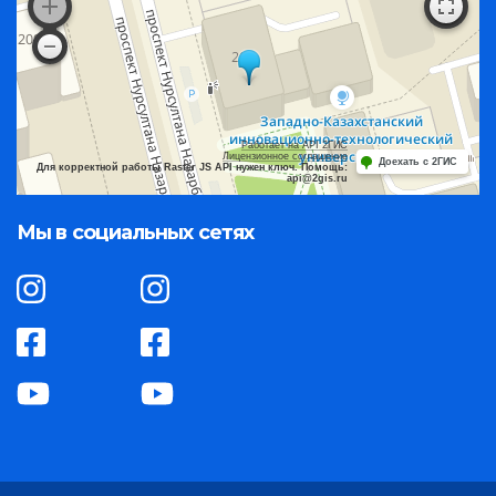
Работает на API 2ГИС
Лицензионное соглашение
Доехать с 2ГИС
Для корректной работы Raster JS API нужен ключ. Помощь:
api@2gis.ru
Мы в социальных сетях