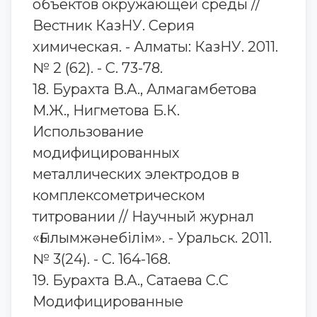
объектов окружающей среды //
Вестник КазНУ. Серия
химическая. - Алматы: КазНУ. 2011.
№ 2 (62). - С. 73-78.
18. Бурахта В.А., Алмагамбетова
М.Ж., Нигметова Б.К.
Использование
модифицированных
металлических электродов в
комплексометрическом
титровании // Научный журнал
«Ғылымжәнебілім». - Уральск. 2011.
№ 3(24). - С. 164-168.
19. Бурахта В.А., Сатаева С.С
Модифицированные