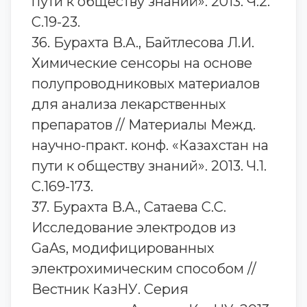
пути к обществу знаний». 2013. Ч.2.
С.19-23.
36. Бурахта В.А., Байтлесова Л.И.
Химические сенсоры на основе
полупроводниковых материалов
для анализа лекарственных
препаратов // Материалы Межд.
научно-практ. конф. «Казахстан на
пути к обществу знаний». 2013. Ч.1.
С.169-173.
37. Бурахта В.А., Сатаева С.С.
Исследование электродов из
GaAs, модифицированных
электрохимическим способом //
Вестник КазНУ. Серия