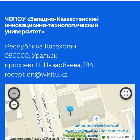
ЧВПОУ «Западно-Казахстанский
инновационно-технологический
университет»
Республика Казахстан
090000, Уральск
проспект Н. Назарбаева, 194
reception@wkitu.kz
Работает на API 2ГИС
Лицензионное соглашение
Доехать с 2ГИС
Для корректной работы Raster JS API нужен ключ. Помощь: