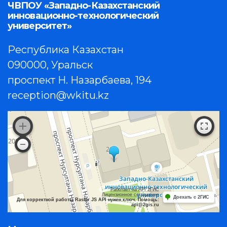
ЧВПОУ «Западно-Казахстанский
инновационно-технологический
университет»
Республика Казахстан
090000, Уральск
проспект Н. Назарбаева, 194
reception@wkitu.kz
Работает на API 2ГИС
Лицензионное соглашение
Доехать с 2ГИС
Для корректной работы Raster JS API нужен ключ. Помощь:
api@2gis.ru