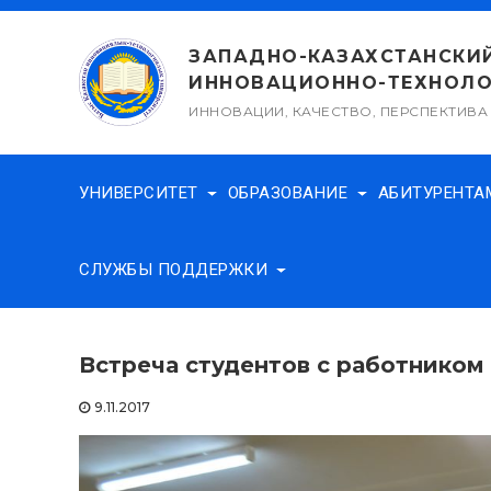
Перейти
к
ЗАПАДНО-КАЗАХСТАНСКИ
содержимому
ИННОВАЦИОННО-ТЕХНОЛО
ИННОВАЦИИ, КАЧЕСТВО, ПЕРСПЕКТИВА
УНИВЕРСИТЕТ
ОБРАЗОВАНИЕ
АБИТУРЕНТ
СЛУЖБЫ ПОДДЕРЖКИ
Встреча студентов с работником
9.11.2017