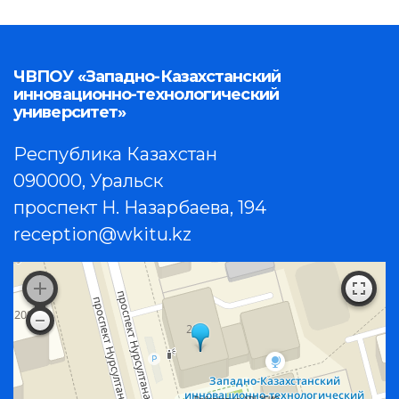
ЧВПОУ «Западно-Казахстанский
инновационно-технологический
университет»
Республика Казахстан
090000, Уральск
проспект Н. Назарбаева, 194
reception@wkitu.kz