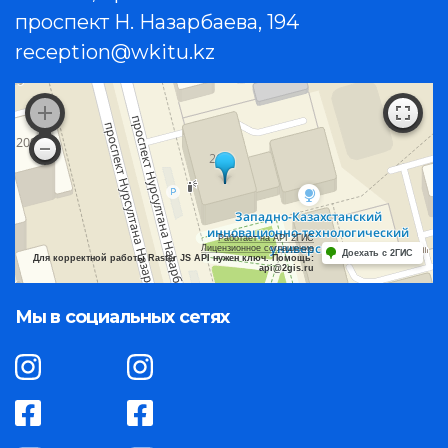
проспект Н. Назарбаева, 194
reception@wkitu.kz
Работает на API 2ГИС
Лицензионное соглашение
Доехать с 2ГИС
Для корректной работы Raster JS API нужен ключ. Помощь:
api@2gis.ru
Мы в социальных сетях