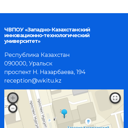
ЧВПОУ «Западно-Казахстанский
инновационно-технологический
университет»
Республика Казахстан
090000, Уральск
проспект Н. Назарбаева, 194
reception@wkitu.kz