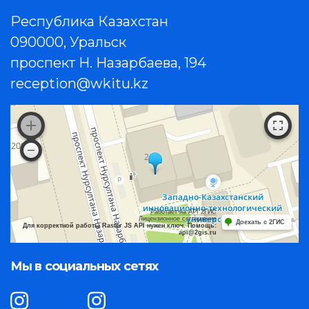
Республика Казахстан
090000, Уральск
проспект Н. Назарбаева, 194
reception@wkitu.kz
Работает на API 2ГИС
Лицензионное соглашение
Доехать с 2ГИС
Для корректной работы Raster JS API нужен ключ. Помощь:
api@2gis.ru
Мы в социальных сетях