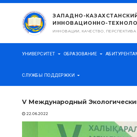
Перейти
к
ЗАПАДНО-КАЗАХСТАНСКИ
содержимому
ИННОВАЦИОННО-ТЕХНОЛО
ИННОВАЦИИ, КАЧЕСТВО, ПЕРСПЕКТИВА
УНИВЕРСИТЕТ
ОБРАЗОВАНИЕ
АБИТУРЕНТ
СЛУЖБЫ ПОДДЕРЖКИ
V Международный Экологический
22.06.2022