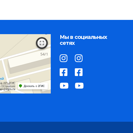
Мы в социальных
сетях
на API 2ГИС
 соглашение
Доехать с 2ГИС
api@2gis.ru