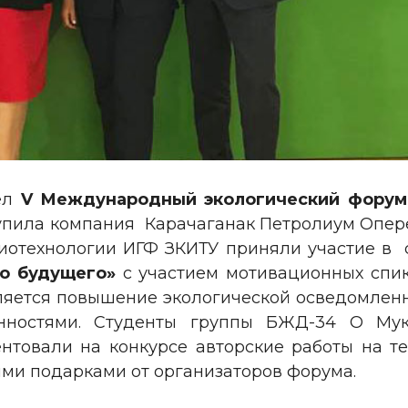
шел
V Международный экологический форум 
упила компания Карачаганак Петролиум Оперей
иотехнологии ИГФ ЗКИТУ приняли участие в
го будущего»
с участием мотивационных спик
ляется повышение экологической осведомленн
нностями. Студенты группы БЖД-34 О Мук
нтовали на конкурсе авторские работы на те
ми подарками от организаторов форума.