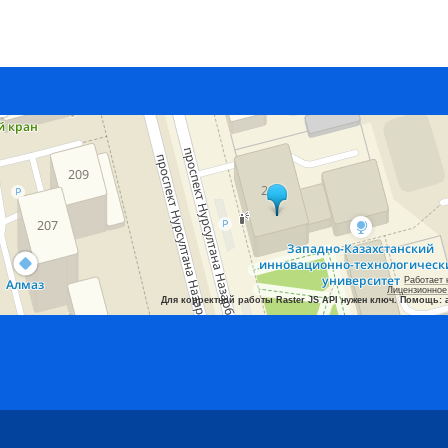
Работает 
Лицензионное
Для корректной работы Raster JS API нужен ключ. Помощь: 