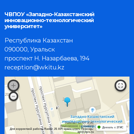
ЧВПОУ «Западно-Казахстанский
инновационно-технологический
университет»
Республика Казахстан
090000, Уральск
проспект Н. Назарбаева, 194
reception@wkitu.kz
Работает на API 2ГИС
Лицензионное соглашение
Доехать с 2ГИС
Для корректной работы Raster JS API нужен ключ. Помощь:
api@2gis.ru