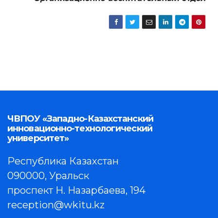
ЧВПОУ «Западно-Казахстанский
инновационно-технологический
университет»
Республика Казахстан
090000, Уральск
проспект Н. Назарбаева, 194
reception@wkitu.kz