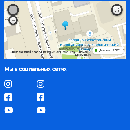
Работает на API 2ГИС
Лицензионное соглашение
Доехать с 2ГИС
Для корректной работы Raster JS API нужен ключ. Помощь:
api@2gis.ru
Мы в социальных сетях