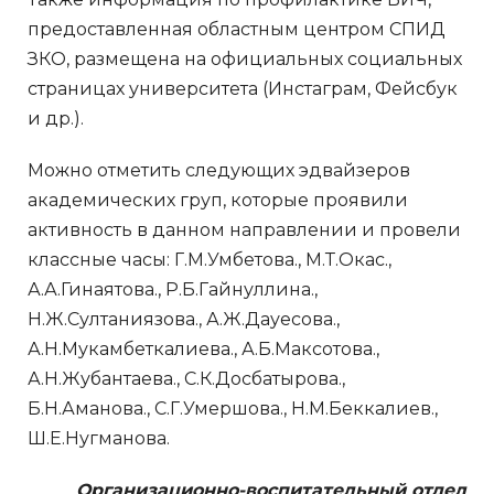
предоставленная областным центром СПИД
ЗКО, размещена на официальных социальных
страницах университета (Инстаграм, Фейсбук
и др.).
Можно отметить следующих эдвайзеров
академических груп, которые проявили
активность в данном направлении и провели
классные часы: Г.М.Умбетова., М.Т.Окас.,
А.А.Гинаятова., Р.Б.Гайнуллина.,
Н.Ж.Султаниязова., А.Ж.Дауесова.,
А.Н.Мукамбеткалиева., А.Б.Максотова.,
А.Н.Жубантаева., С.К.Досбатырова.,
Б.Н.Аманова., С.Г.Умершова., Н.М.Беккалиев.,
Ш.Е.Нугманова.
Организационно-воспитательный отдел