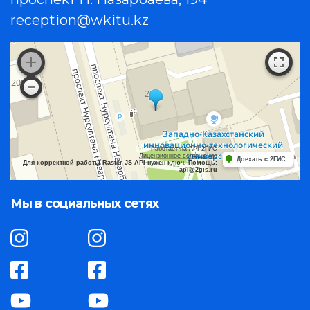
reception@wkitu.kz
Работает на API 2ГИС
Лицензионное соглашение
Доехать с 2ГИС
Для корректной работы Raster JS API нужен ключ. Помощь:
api@2gis.ru
Мы в социальных сетях