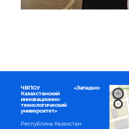
ЧВПОУ «Западно-
Казахстанский
инновационно-
технологический
университет»
Республика Казахстан