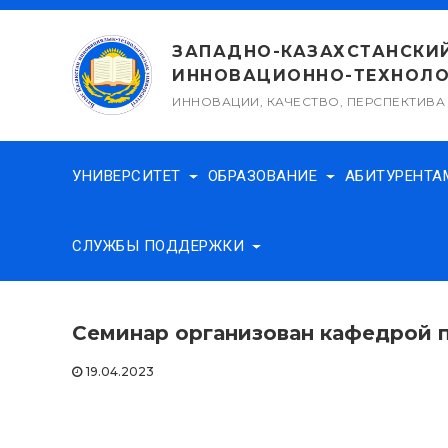
Перейти
к
ЗАПАДНО-КАЗАХСТАНСКИ
содержимому
ИННОВАЦИОННО-ТЕХНОЛО
ИННОВАЦИИ, КАЧЕСТВО, ПЕРСПЕКТИВА
УНИВЕРСИТЕТ
ОБРАЗОВАНИЕ
АБИТУРЕНТ
СЛУЖБЫ ПОДДЕРЖКИ
Семинар организован кафедрой 
19.04.2023