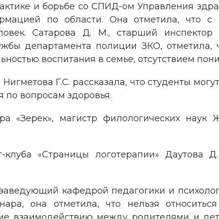
актике и борьбе со СПИД-ом Управления здр
ормацией по области. Она отметила, что 
еловек. Сатарова Д. М., старший инспекто
жбы департамента полиции ЗКО, отметила, 
ностью воспитания в семье, отсутствием пон
Нигметова Г.С. рассказала, что студенты мог
я по вопросам здоровья.
ра «Зерек», магистр филологических наук Ж
т-клуба «Страницы логотерапии» Даутова Д
аведующий кафедрой педагогики и психологи
нара, она отметила, что нельзя относить
ие взаимодействию между родителями и деть