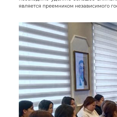
является преемником независимого гос