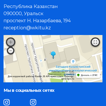
Республика Казахстан
090000, Уральск
проспект Н. Назарбаева, 194
reception@wkitu.kz
Работает на API 2ГИС
Лицензионное соглашение
Доехать с 2ГИС
Для корректной работы Raster JS API нужен ключ. Помощь:
api@2gis.ru
Мы в социальных сетях