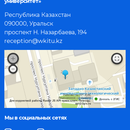
университет»
Республика Казахстан
090000, Уральск
проспект Н. Назарбаева, 194
reception@wkitu.kz
Работает на API 2ГИС
Лицензионное соглашение
Доехать с 2ГИС
Для корректной работы Raster JS API нужен ключ. Помощь:
api@2gis.ru
Мы в социальных сетях