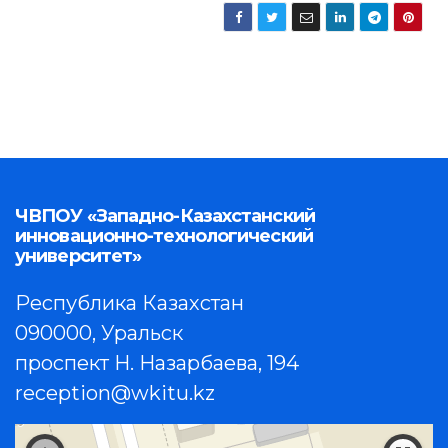
ЧВПОУ «Западно-Казахстанский
инновационно-технологический
университет»
Республика Казахстан
090000, Уральск
проспект Н. Назарбаева, 194
reception@wkitu.kz