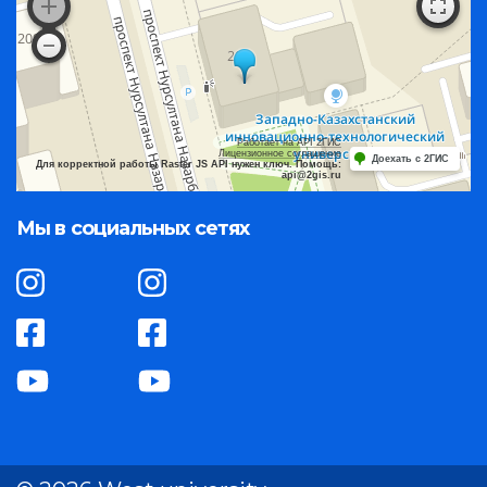
Работает на API 2ГИС
Лицензионное соглашение
Доехать с 2ГИС
Для корректной работы Raster JS API нужен ключ. Помощь:
api@2gis.ru
Мы в социальных сетях