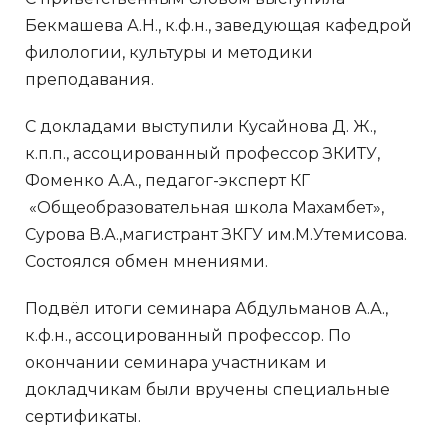
Бекмашева А.Н., к.ф.н., заведующая кафедрой
филологии, культуры и методики
преподавания.
С докладами выступили Кусайнова Д. Ж.,
к.п.п., ассоцированный профессор ЗКИТУ,
Фоменко А.А., педагог-эксперт КГ
«Общеобразовательная школа Махамбет»,
Сурова В.А.,магистрант ЗКГУ им.М.Утемисова.
Состоялся обмен мнениями.
Подвёл итоги семинара Абдульманов А.А.,
к.ф.н., ассоцированный профессор. По
окончании семинара участникам и
докладчикам были вручены специальные
сертификаты.